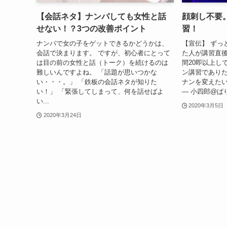
【会話ネタ】ナンパしても女性と話
顔刺し不要
せない！？3つの改善ポイント
習！
ナンパで女の子をゲットできるかどうかは、
【宣伝】 ずっ
会話で決まります。 ですが、初心者にとって
た人が講習直
は目の前の女性と話（トーク）を続けるのは
間20即以上して
難しいんですよね。 「話題が思いつかな
ン講習でありた
い・・・。」 「鉄板の会話ネタが知りた
ナンを変えたい…！ht
い！」 「緊張してしまって、何を話せばよ
— 小四郎@ぱりぴ (
い...
2020年3月5日
2020年3月24日