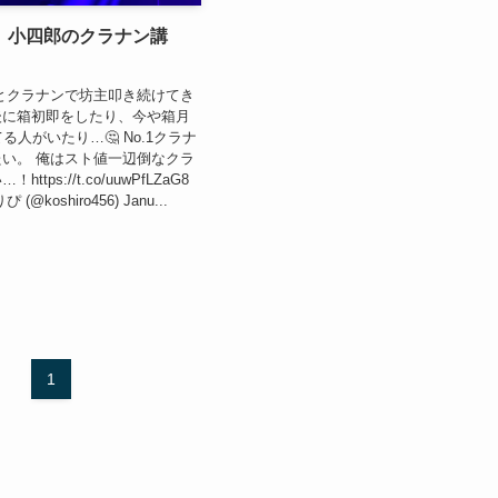
。小四郎のクラナン講
とクラナンで坊主叩き続けてき
後に箱初即をしたり、今や箱月
る人がいたり…🤔 No.1クラナ
い。 俺はスト値一辺倒なクラ
tps://t.co/uuwPfLZaG8
@koshiro456) Janu...
1